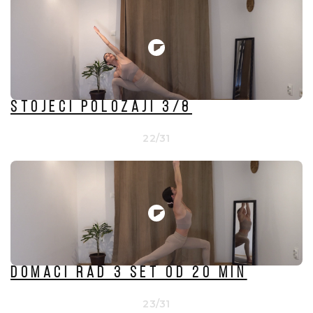
Stojeći položaji 3/8
22/31
DOMAĆI RAD 3 set od 20 min
23/31