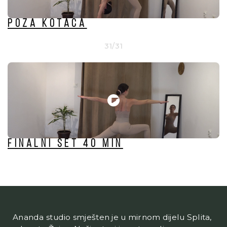
Poza Kotača
31/31
Finalni set 40 min
Ananda studio smješten je u mirnom dijelu Splita,