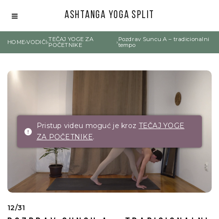
Ashtanga Yoga Split
TEČAJ YOGE ZA
Pozdrav Suncu A – tradicionalni
HOME
›
VODIČI
›
›
POČETNIKE
tempo
Pristup videu moguć je kroz
TEČAJ YOGE
ZA POČETNIKE
.
12/31