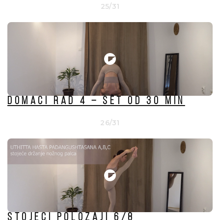
25/31
Domaći rad 4 – set od 30 min
26/31
Stojeći položaji 6/8