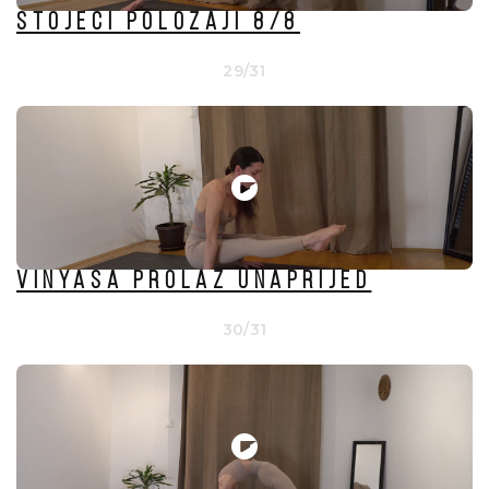
Stojeći položaji 8/8
29/31
VINYASA PROLAZ UNAPRIJED
30/31