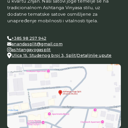
u kvartu Žnjan. Naši satovi joge temelje se na
tradicionalnom Ashtanga Vinyasa stilu, uz
dodatne tematske satove osmišljene za
unapređenje mobilnosti i vitalnosti tijela.
+385 98 257 942
anandasplit@gmail.com
ashtangayogasplit
Ulica 15. Studenog broj 3
,
Split
|
Detaljnije upute