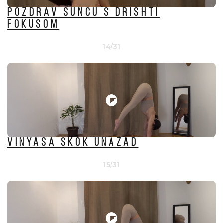
Pozdrav Suncu s Drishti
fokusom
14/31
VINYASA SKOK UNAZAD
15/31