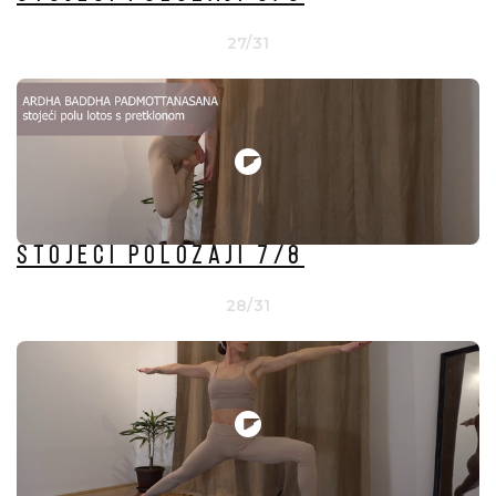
27/31
Stojeći položaji 7/8
28/31