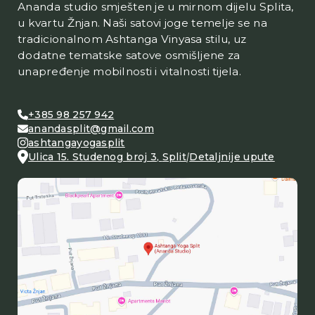
Ananda studio smješten je u mirnom dijelu Splita,
u kvartu Žnjan. Naši satovi joge temelje se na
tradicionalnom Ashtanga Vinyasa stilu, uz
dodatne tematske satove osmišljene za
unapređenje mobilnosti i vitalnosti tijela.
+385 98 257 942
anandasplit@gmail.com
ashtangayogasplit
Ulica 15. Studenog broj 3
,
Split
|
Detaljnije upute