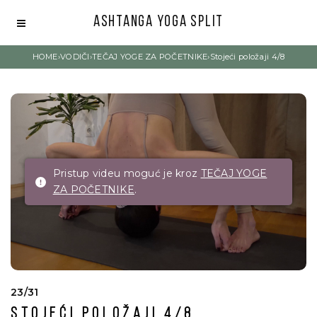
Ashtanga Yoga Split
HOME
›
VODIČI
›
TEČAJ YOGE ZA POČETNIKE
›
Stojeći položaji 4/8
Pristup videu moguć je kroz
TEČAJ YOGE
ZA POČETNIKE
.
23/31
Stojeći položaji 4/8