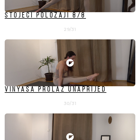
Stojeći položaji 8/8
29/31
VINYASA PROLAZ UNAPRIJED
30/31