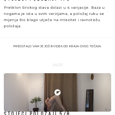
Pretklon širokog stava dolazi u 4 varijacije. Baza u
nogama je ista u svim verzijama, a položaj ruku se
mijenja što blago utječe na intezitet i ravnotežu
položaja.
PREOSTALO VAM JE JOŠ 8 VIDEA DO KRAJA OVOG TEČAJA.
24/31
Stojeći položaji 5/8