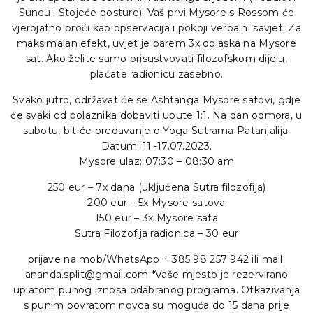
Suncu i Stojeće posture). Vaš prvi Mysore s Rossom će
vjerojatno proći kao opservacija i pokoji verbalni savjet. Za
maksimalan efekt, uvjet je barem 3x dolaska na Mysore
sat. Ako želite samo prisustvovati filozofskom dijelu,
plaćate radionicu zasebno.
Svako jutro, održavat će se Ashtanga Mysore satovi, gdje
će svaki od polaznika dobaviti upute 1:1. Na dan odmora, u
subotu, bit će predavanje o Yoga Sutrama Patanjalija.
Datum: 11.-17.07.2023.
Mysore ulaz: 07:30 – 08:30 am
250 eur – 7x dana (uključena Sutra filozofija)
200 eur – 5x Mysore satova
150 eur – 3x Mysore sata
Sutra Filozofija radionica – 30 eur
prijave na mob/WhatsApp + 385 98 257 942 ili mail;
ananda.split@gmail.com *Vaše mjesto je rezervirano
uplatom punog iznosa odabranog programa. Otkazivanja
s punim povratom novca su moguća do 15 dana prije