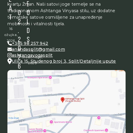
.
F
kvartu Žnjan. Naši satovi joge temelje se na
A
tradicionalnom Ashtanga Vinyasa stilu, uz dodatne
0
O
T
tematske satove osmišljene za unapređenje
2
L
mobilnosti i vitalnosti tijela.
16
.
D
ožujka,
2
S
2026
+385 98 257 942
0
anandasplit@gmail.com
1
ashtangayogasplit
2
studenoga,
Ulica 15. Studenog broj 3
,
Split
|
Detaljnije upute
2025
6
21
prosinca,
2025