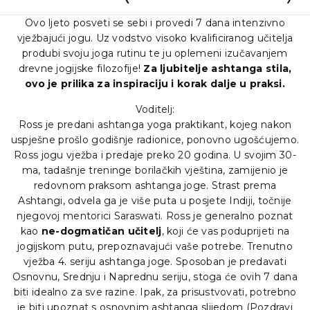
Ovo ljeto posveti se sebi i provedi 7 dana intenzivno
vježbajući jogu. Uz vodstvo visoko kvalificiranog učitelja
produbi svoju joga rutinu te ju oplemeni izučavanjem
drevne jogijske filozofije!
Za ljubitelje ashtanga stila,
ovo je prilika za inspiraciju i korak dalje u praksi.
Voditelj:
Ross je predani ashtanga yoga praktikant, kojeg nakon
uspješne prošlo godišnje radionice, ponovno ugošćujemo.
Ross jogu vježba i predaje preko 20 godina. U svojim 30-
ma, tadašnje treninge borilačkih vještina, zamijenio je
redovnom praksom ashtanga joge. Strast prema
Ashtangi, odvela ga je više puta u posjete Indiji, točnije
njegovoj mentorici Saraswati. Ross je generalno poznat
kao
ne-dogmatičan učitelj
, koji će vas poduprijeti na
jogijskom putu, prepoznavajući vaše potrebe. Trenutno
vježba 4. seriju ashtanga joge. Sposoban je predavati
Osnovnu, Srednju i Naprednu seriju, stoga će ovih 7 dana
biti idealno za sve razine. Ipak, za prisustvovati, potrebno
je biti upoznat s osnovnim ashtanga slijedom (Pozdravi