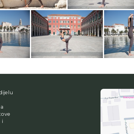
ijelu
ga
tove
 i