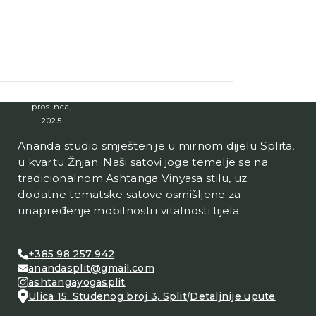
Zimski
IN
YOGA
Retreat
FORWARD
RETREAT
6-
FOLDS
16
8.02.2026
1
ožujka,
studenoga,
2026
21
2025
prosinca,
2025
Ananda studio smješten je u mirnom dijelu Splita,
u kvartu Žnjan. Naši satovi joge temelje se na
tradicionalnom Ashtanga Vinyasa stilu, uz
dodatne tematske satove osmišljene za
unapređenje mobilnosti i vitalnosti tijela.
+385 98 257 942
anandasplit@gmail.com
ashtangayogasplit
Ulica 15. Studenog broj 3
,
Split
|
Detaljnije upute