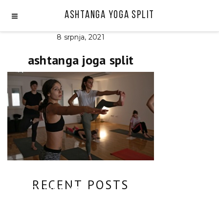
Ashtanga Yoga Split
8 srpnja, 2021
ashtanga joga split
Let
RECENT POSTS
It
COMMON
SUMMER
Flow:
MISTAKES
ISLAND