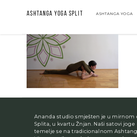
Ashtanga Yoga Split
ASHTANGA YOGA
Ananda studio smješten je u mirnom d
Splita, u kvartu Žnjan. Naši satovi joge
temelje se na tradicionalnom Ashtan