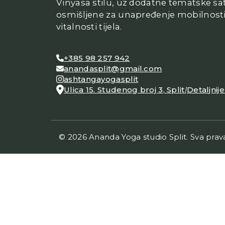
Vinyasa stilu, uz dodatne tematske sa
osmišljene za unapređenje mobilnosti
vitalnosti tijela.
+385 98 257 942
anandasplit@gmail.com
ashtangayogasplit
Ulica 15. Studenog broj 3
,
Split
|
Detaljnij
© 2026 Ananda Yoga studio Split. Sva prav