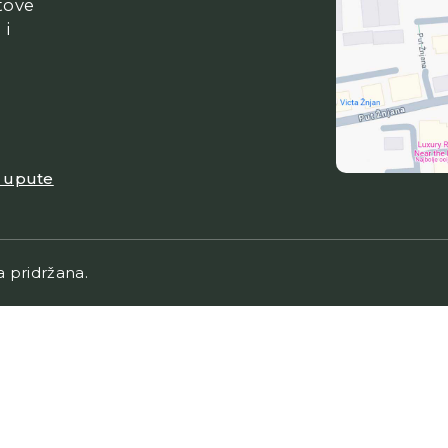
tove
 i
e upute
a pridržana.