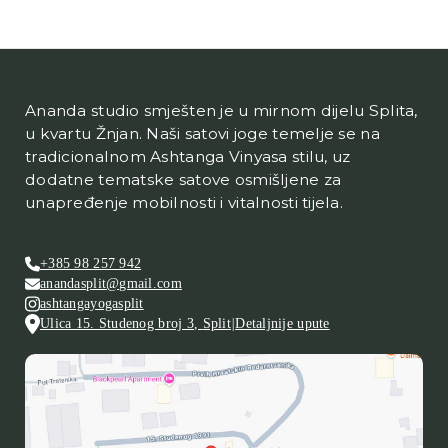
Ananda studio smješten je u mirnom dijelu Splita,
u kvartu Žnjan. Naši satovi joge temelje se na
tradicionalnom Ashtanga Vinyasa stilu, uz
dodatne tematske satove osmišljene za
unapređenje mobilnosti i vitalnosti tijela.
+385 98 257 942
anandasplit@gmail.com
ashtangayogasplit
Ulica 15. Studenog broj 3
,
Split
|
Detaljnije upute