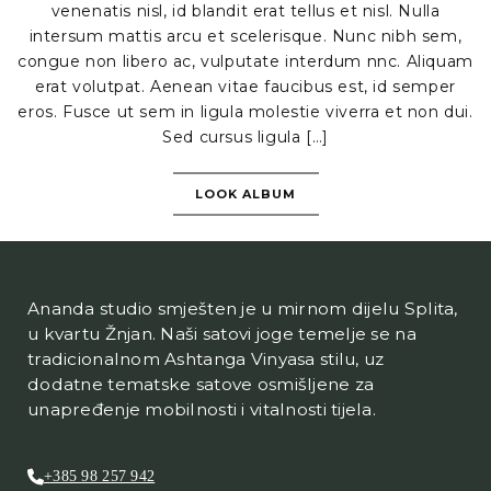
venenatis nisl, id blandit erat tellus et nisl. Nulla
intersum mattis arcu et scelerisque. Nunc nibh sem,
congue non libero ac, vulputate interdum nnc. Aliquam
erat volutpat. Aenean vitae faucibus est, id semper
eros. Fusce ut sem in ligula molestie viverra et non dui.
Sed cursus ligula […]
LOOK ALBUM
Ananda studio smješten je u mirnom dijelu Splita,
u kvartu Žnjan. Naši satovi joge temelje se na
tradicionalnom Ashtanga Vinyasa stilu, uz
dodatne tematske satove osmišljene za
unapređenje mobilnosti i vitalnosti tijela.
+385 98 257 942